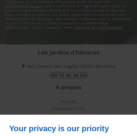
traitement de vos données, effectués à partir de notre site
lesjardinsdhibiscus.fr
, soient conformes au règlement général sur la
protection des données (RGPD) et à la loi Informatique et Libertés.
Pour connaître et exercer vos droits, notamment de retrait de votre
consentement à l'utilisation des données collectées par ce formulaire,
ou à vous inscrire sur la liste d'opposition au démarchage
téléphonique, veuillez consulter notre
politique de confidentialité
Les jardins d'hibiscus
240 Chemin des Argelas
06250
MOUGINS
09 70 35 30 04
À propos
Accueil
Contactez-nous
Mentions légales
Plan du site
Your privacy is our priority
Suivez-nous